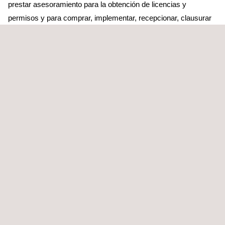
prestar asesoramiento para la obtención de licencias y
permisos y para comprar, implementar, recepcionar, clausurar
y transportar materiales radiactivos.
Applus+ se especializa en:
Trabajo con radiactividad artificial y natural
Ensayos de fugas de fuentes radiactivas
Inspección de fuentes radiactivas y equipos de rayos X
Medición de radiactividad en muestras
Provisión de personal para mediciones de dosimetría e
intensimetría
Análisis/evaluaciones de riesgos de aplicaciones de
radiación
Asistencia en la solicitud de permisos para fuentes
radiactivas y equipos de rayos X
Asesoramiento y coordinación de grandes proyectos con