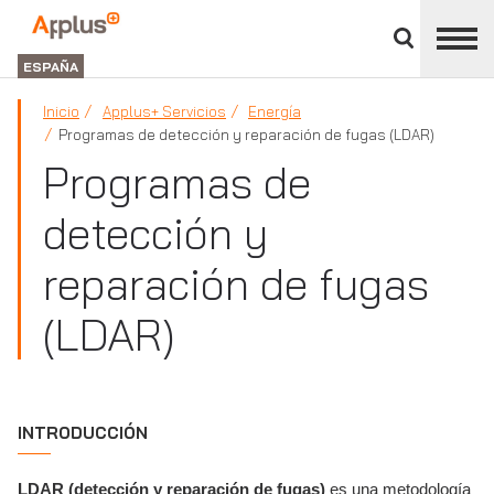
Cerrar
panel
Applus+
de
GROUP
división
ESPAÑA
Inicio
Applus+ Servicios
Energía
Programas de detección y reparación de fugas (LDAR)
Programas de
detección y
reparación de fugas
(LDAR)
INTRODUCCIÓN
LDAR (detección y reparación de fugas)
es una metodología