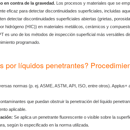
so en contra de la gravedad.
Los procesos y materiales que se empl
nte eficaz para detectar discontinuidades superficiales, incluidas aque
 detectar discontinuidades superficiales abiertas (grietas, porosidad, 
por hidrógeno (HIC)) en materiales metálicos, cerámicos y compuestos
 es uno de los métodos de inspección superficial más versátiles dispo
enimiento programado.
 por líquidos penetrantes? Procedimien
versas normas (p. ej. ASME, ASTM, API, ISO, entre otros). Applus+ ap
ontaminantes que puedan obstruir la penetración del líquido penetran
ento aplicable.
ración:
Se aplica un penetrante fluorescente o visible sobre la super
ura, según lo especificado en la norma utilizada.