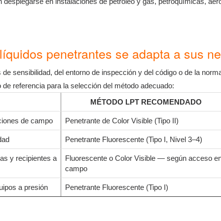
desplegarse en instalaciones de petróleo y gas, petroquímicas, aer
íquidos penetrantes se adapta a sus n
 de sensibilidad, del entorno de inspección y del código o de la nor
co de referencia para la selección del método adecuado:
MÉTODO LPT RECOMENDADO
iciones de campo
Penetrante de Color Visible (Tipo II)
dad
Penetrante Fluorescente (Tipo I, Nivel 3–4)
as y recipientes a
Fluorescente o Color Visible — según acceso e
campo
uipos a presión
Penetrante Fluorescente (Tipo I)