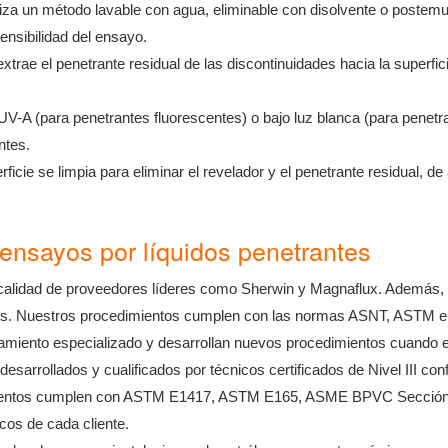
liza un método lavable con agua, eliminable con disolvente o postemu
ensibilidad del ensayo.
xtrae el penetrante residual de las discontinuidades hacia la superfi
V-A (para penetrantes fluorescentes) o bajo luz blanca (para penetran
ntes.
rficie se limpia para eliminar el revelador y el penetrante residual, d
nsayos por líquidos penetrantes
 calidad de proveedores líderes como Sherwin y Magnaflux. Además, 
es. Nuestros procedimientos cumplen con las normas ASNT, ASTM e 
oramiento especializado y desarrollan nuevos procedimientos cuando e
sarrollados y cualificados por técnicos certificados de Nivel III c
ientos cumplen con ASTM E1417, ASTM E165, ASME BPVC Sección V
cos de cada cliente.