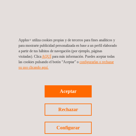
energía hasta el
desde la
usuario final.
generación,
transmisión y
distribución, hasta
el usuario final.
Applus+ utiliza cookies propias y de terceros para fines analíticos y
para mostrarte publicidad personalizada en base a un perfil elaborado
a partir de tus hábitos de navegación (por ejemplo, páginas
visitadas). Clica
AQUÍ
para más información. Puedes aceptar todas
las cookies pulsando el botón “Aceptar” o
configurarlas o rechazar
su uso clicando aquí.
NOTICIAS
Ver todo
News'
Carousel
Aceptar
Rechazar
Configurar