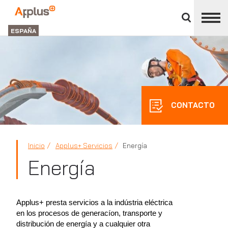
Cerrar
panel
Applus+
de
GROUP
división
ESPAÑA
CONTACTO
Inicio
Applus+ Servicios
Energía
Energía
Applus+ presta servicios a la indústria eléctrica
en los procesos de generacíon, transporte y
distribución de energía y a cualquier otra