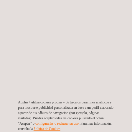
Servicios De Consultoría Para La Supervisión De
Estudios Y Obras Del Proyecto Reconstrucción
Por Emergencia Y
El Salvador
Applus+ utiliza cookies propias y de terceros para fines analíticos y
para mostrarte publicidad personalizada en base a un perfil elaborado
a partir de tus hábitos de navegación (por ejemplo, páginas
visitadas). Puedes aceptar todas las cookies pulsando el botón
“Aceptar” o
configurarlas o rechazar su uso
. Para más información,
consulta la
Política de Cookies
. ​