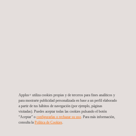
calidad durante la construcción de un nuevo
depósito de relaves e
Chile
Applus+ utiliza cookies propias y de terceros para fines analíticos y
para mostrarte publicidad personalizada en base a un perfil elaborado
a partir de tus hábitos de navegación (por ejemplo, páginas
visitadas). Puedes aceptar todas las cookies pulsando el botón
“Aceptar” o
configurarlas o rechazar su uso
. Para más información,
consulta la
Política de Cookies
. ​