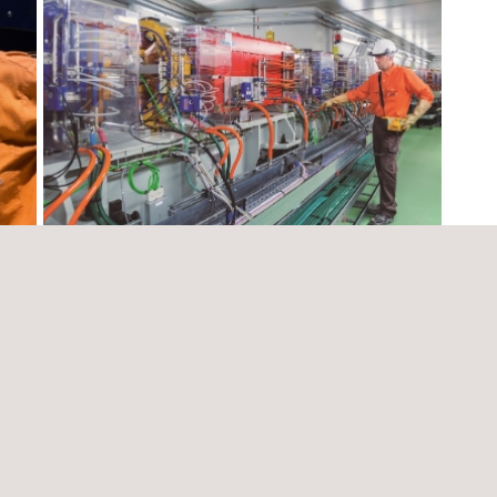
icas
Monitoreo de condiciones y lubricación a
Servi
equipo rotativo en complejo térmico
ambie
Chile
Colom