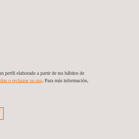
n perfil elaborado a partir de tus hábitos de
rlas o rechazar su uso
. Para más información,
tamiento de activos de
omunicación en redes de distribución
vador