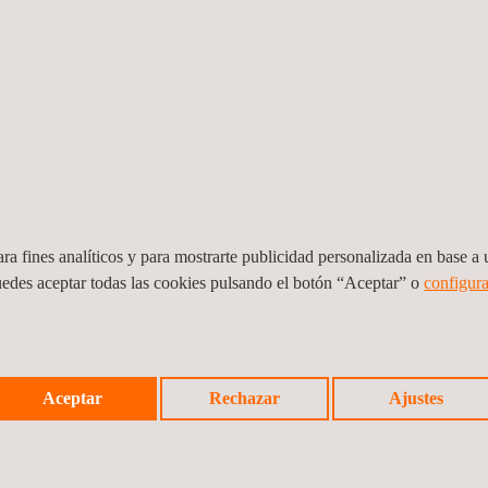
ra fines analíticos y para mostrarte publicidad personalizada en base a u
uedes aceptar todas las cookies pulsando el botón “Aceptar” o
configura
Cambio de medidores de energía eléctrica,
Levan
Aceptar
Rechazar
Ajustes
y
cubiertas y cajas de almacenamiento del
telec
equipo de medición
El sal
Perú