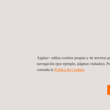
Applus+ utiliza cookies propias y de terceros pa
navegación (por ejemplo, páginas visitadas). P
consulta la
Política de Cookies
. ​
Puesta en servicio de subestaciones
eléctricas del centro para zona Oriente 
Occidente
Guatemala