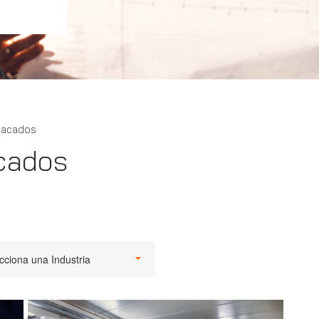
tacados
cados
cciona una Industria