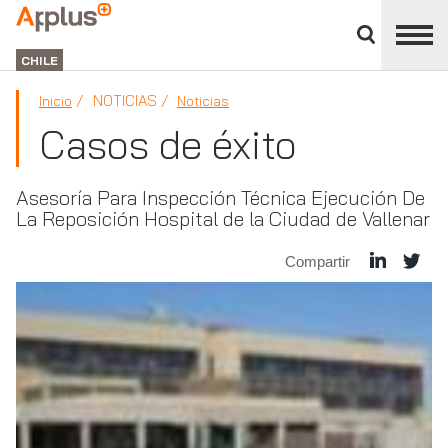
Cerrar
panel
APPLUS+
de
GROUP
división
CHILE
NOTICIAS
Inicio
Noticias
Casos de éxito
Asesoría Para Inspección Técnica Ejecución De
La Reposición Hospital de la Ciudad de Vallenar
Compartir