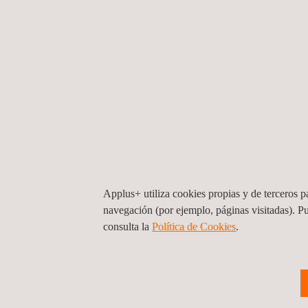
Diseño del Programa de Electrificación
Rural con Enfoque de Sociocultural y de
Applus+ utiliza cookies propias y de terceros pa
Equidad de Género para la Comar
navegación (por ejemplo, páginas visitadas). P
consulta la
Política de Cookies
. ​
Panamá