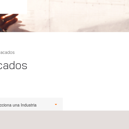
tacados
cados
cciona una Industria