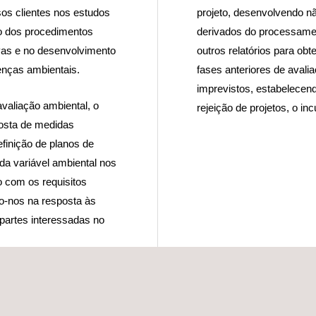
os clientes nos estudos
projeto, desenvolvendo nã
ção dos procedimentos
derivados do processamen
tivas e no desenvolvimento
outros relatórios para ob
enças ambientais.
fases anteriores de avalia
imprevistos, estabelecend
valiação ambiental, o
rejeição de projetos, o i
posta de medidas
finição de planos de
da variável ambiental nos
o com os requisitos
mo-nos na resposta às
 partes interessadas no
de gestão ambiental que
 licenças e autorizações,
iente recetor.