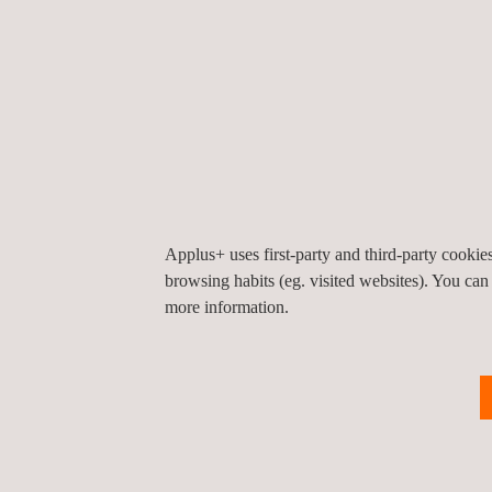
públicos e serviços, bem como grandes infraestru
conhecimento tecnológico e regulamentar necess
procedimentos relacionados com o ambiente, m
de identificar as necessidades e requisitos sectoria
específicos que são fundamentais para o sucesso
Como parceiros de confiança, apoiamos os nosso
autorizações e licenças ambientais, desenvolvem
Applus+ uses first-party and third-party cooki
sectoriais relacionados (como no domínio das su
browsing habits (eg. visited websites). You can
responsabilidade ambiental), podemos colocar e
more information.
equipas e redes para
monitorizar impactos
ou atu
credenciada em controlos antes da entrada em f