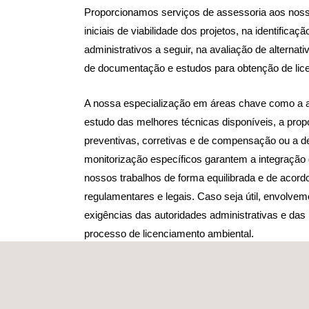
Proporcionamos serviços de assessoria aos noss
iniciais de viabilidade dos projetos, na identifica
administrativos a seguir, na avaliação de alterna
de documentação e estudos para obtenção de lic
A nossa especialização em áreas chave como a a
estudo das melhores técnicas disponíveis, a pro
preventivas, corretivas e de compensação ou a de
monitorização específicos garantem a integração 
nossos trabalhos de forma equilibrada e de acord
regulamentares e legais. Caso seja útil, envolve
exigências das autoridades administrativas e das
processo de licenciamento ambiental.
Durante a fase de trabalho, oferecemos serviços 
abrangem os requisitos impostos pelas diferentes
que permitem seguir o ambiente natural e/ou o amb