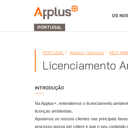
OS NO
Applus+
GRUPO
PORTUGAL
PORTUGAL
Applus+ Serviços
MEIO AM
Licenciamento A
INTRODUÇÃO
Na Applus+, entendemos o licenciamento ambienta
licenças ambientais.
Apoiamos os nossos clientes nas principais fases 
processo possa ser célere e que o seu conteúdo nã