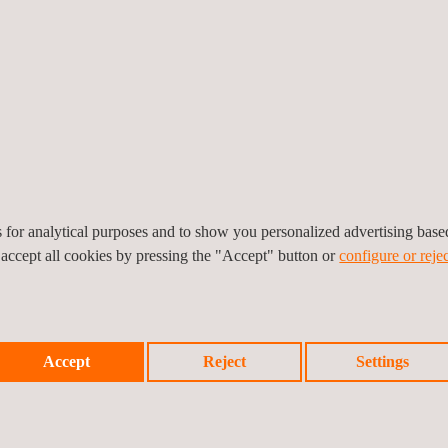
turas) reforçam não só o
ário para desenvolver
as também a capacidade
is ou territoriais
.
s clientes na obtenção de
os outros estudos
es for analytical purposes and to show you personalized advertising bas
bstâncias perigosas ou da
 accept all cookies by pressing the "Accept" button or
configure or rejec
m funcionamento e manter
ar como entidade
uncionamento.
Accept
Reject
Settings