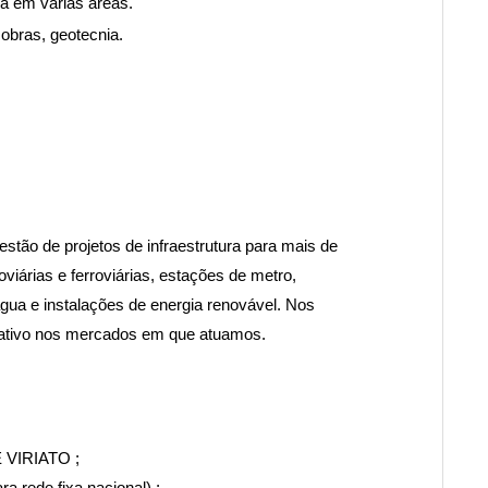
a em várias áreas.
obras, geotecnia.
tão de projetos de infraestrutura para mais de
doviárias e ferroviárias, estações de metro,
água e instalações de energia renovável. Nos
icativo nos mercados em que atuamos.
E VIRIATO ;
a rede fixa nacional) ;