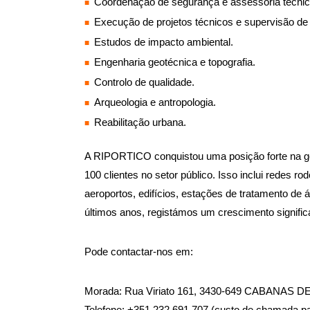
Coordenação de segurança e assessoria técnic
Execução de projetos técnicos e supervisão de 
Estudos de impacto ambiental.
Engenharia geotécnica e topografia.
Controlo de qualidade.
Arqueologia e antropologia.
Reabilitação urbana.
A RIPORTICO conquistou uma posição forte na ges
100 clientes no setor público. Isso inclui redes ro
aeroportos, edifícios, estações de tratamento de 
últimos anos, registámos um crescimento signif
Pode contactar-nos em:
Morada: Rua Viriato 161, 3430-649 CABANAS D
Telefone: +351 232 691 707 (custo de chamada par