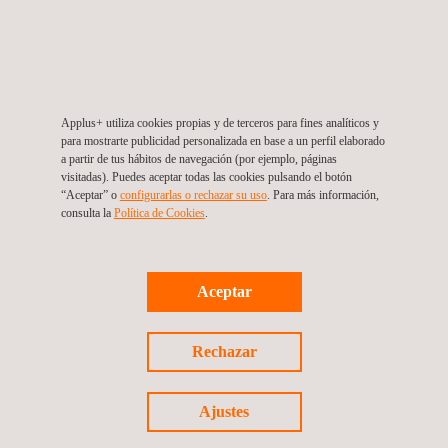
Applus+ participará en el X Congreso de la Cámara
Colombiana de la Energía destacando su innovación
tecnológica en el sector energético
Applus+ utiliza cookies propias y de terceros para fines analíticos y
para mostrarte publicidad personalizada en base a un perfil elaborado
a partir de tus hábitos de navegación (por ejemplo, páginas
visitadas). Puedes aceptar todas las cookies pulsando el botón
“Aceptar” o
configurarlas o rechazar su uso
. Para más información,
consulta la
Política de Cookies
. ​
Aceptar
Casos de éxito
Rechazar
07/10/2024
Applus+ implementa Drive NDT para optimizar la
Ajustes
entrega de informes de END en proyectos de energía