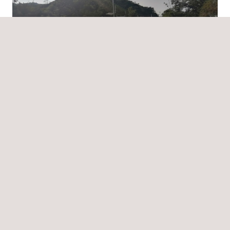
Casos de éxito
18/10/2024
Applus+ optimiza el monitoreo hidrológico y
meteorológico en la cuenca del Río Nechí en
Colombia