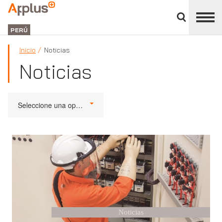
Cerrar
panel
Applus+
de
GROUP
división
PERÚ
Inicio
Noticias
Noticias
Seleccione una opción
Noticias