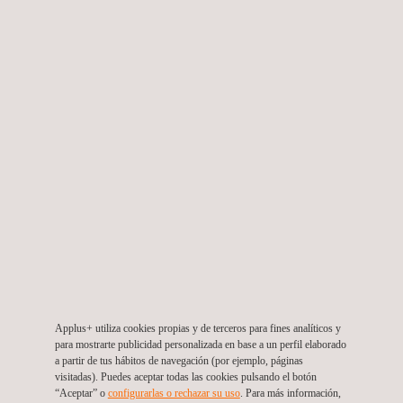
Normalización de clientes de medida directa,
medida semidirecta, medida indirecta y
macromedición
Honduras
Applus+ utiliza cookies propias y de terceros para fines analíticos y
para mostrarte publicidad personalizada en base a un perfil elaborado
a partir de tus hábitos de navegación (por ejemplo, páginas
visitadas). Puedes aceptar todas las cookies pulsando el botón
“Aceptar” o
configurarlas o rechazar su uso
. Para más información,