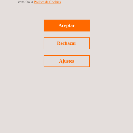
consulta la
Política de Cookies
. ​
Aceptar
Mantenimiento, montaje y adecuaciones técnicas
de equipos en subestaciones y líneas de alta y
media tensión
Rechazar
Colombia
Ajustes