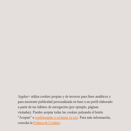
Supervisión de la Conservación Global de Caminos
de la Provincia de Los Andes, sector Los Andes -
Cristo Reden
Chile
Applus+ utiliza cookies propias y de terceros para fines analíticos y
para mostrarte publicidad personalizada en base a un perfil elaborado
a partir de tus hábitos de navegación (por ejemplo, páginas
visitadas). Puedes aceptar todas las cookies pulsando el botón
“Aceptar” o
configurarlas o rechazar su uso
. Para más información,
consulta la
Política de Cookies
. ​