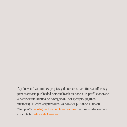
Revisión del proyecto y supervisión de las Obras
de Emergencia de la Provincia de Huasco, Región
de Atacama
Chile
Applus+ utiliza cookies propias y de terceros para fines analíticos y
para mostrarte publicidad personalizada en base a un perfil elaborado
a partir de tus hábitos de navegación (por ejemplo, páginas
visitadas). Puedes aceptar todas las cookies pulsando el botón
“Aceptar” o
configurarlas o rechazar su uso
. Para más información,
consulta la
Política de Cookies
. ​