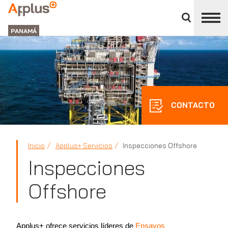
Cerrar
panel
APPLUS+
de
GROUP
división
PANAMÁ
CONTACTO
Inicio
Applus+ Servicios
Inspecciones Offshore
Inspecciones
Offshore
Applus+ ofrece servicios líderes de
Ensayos