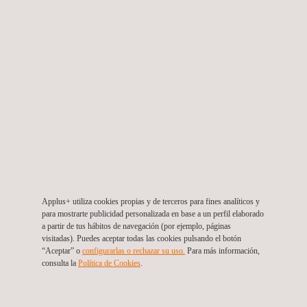
Ensayos por fugas de flujo magnético
Ensayos por líquidos penetrantes
Applus+ utiliza cookies propias y de terceros para fines analíticos y
Pruebas de fugas (LT)
para mostrarte publicidad personalizada en base a un perfil elaborado
a partir de tus hábitos de navegación (por ejemplo, páginas
visitadas). Puedes aceptar todas las cookies pulsando el botón
“Aceptar” o
configurarlas o rechazar su uso.
Para más información,
consulta la
Política de Cookies
.
Ensayos por corrientes inducidas