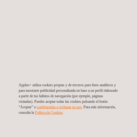
ingeniería de detalle para construcción y apoyo de
gestió
Chile
Applus+ utiliza cookies propias y de terceros para fines analíticos y
para mostrarte publicidad personalizada en base a un perfil elaborado
a partir de tus hábitos de navegación (por ejemplo, páginas
visitadas). Puedes aceptar todas las cookies pulsando el botón
“Aceptar” o
configurarlas o rechazar su uso.
Para más información,
consulta la
Política de Cookies
.