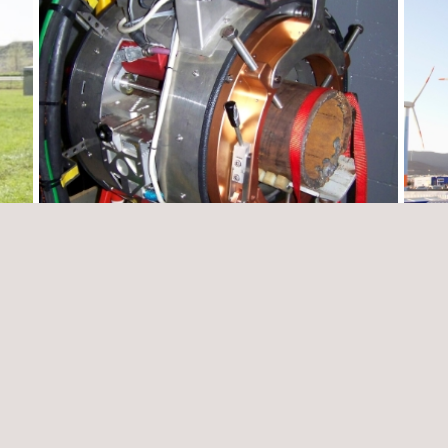
Inspección y evaluación de activos
Ensay
tram
Chile
Brasil