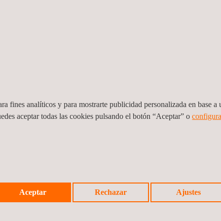
ra fines analíticos y para mostrarte publicidad personalizada en base a u
uedes aceptar todas las cookies pulsando el botón “Aceptar” o
configura
Servicios de ensayos no destructivos
Servi
secci
Brasil
Aceptar
Rechazar
Ajustes
Brasil