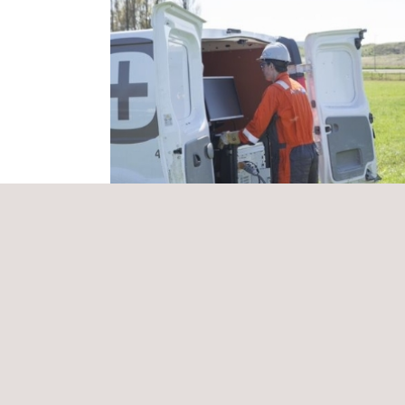
Inspección ultrasónica ducto 48"
México