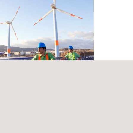
os no destructivos en inspección de
os