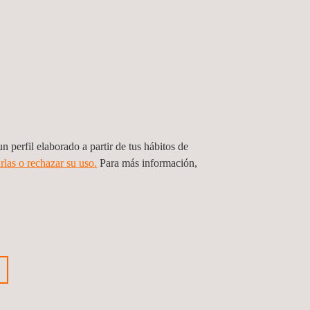
n perfil elaborado a partir de tus hábitos de
rlas o rechazar su uso.
Para más información,
cio de Ensayos No Destructivos en
ones de torres eólicas