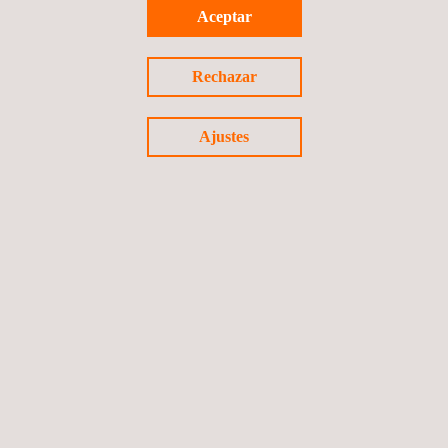
Ensayos No Destructivos para Torrebras – Torres
Aceptar
Eólicas do Brasil
Brasil
Rechazar
Ajustes