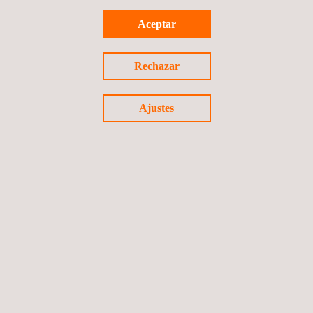
Aceptar
Inspección de ultrasonido automatizada IWEX
Rechazar
Chile
Ajustes