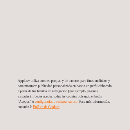
Servicio de estudio de inspección basada en riesgo
“RBI” y Ensayos No Destructivos
Colombia
Applus+ utiliza cookies propias y de terceros para fines analíticos y
para mostrarte publicidad personalizada en base a un perfil elaborado
a partir de tus hábitos de navegación (por ejemplo, páginas
visitadas). Puedes aceptar todas las cookies pulsando el botón
“Aceptar” o
configurarlas o rechazar su uso.
Para más información,
consulta la
Política de Cookies
.