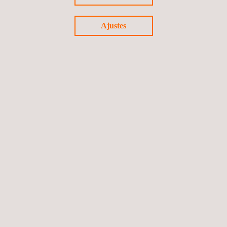
Ajustes
Habilitaciones y revisiones quinquenales de
instalaciones de gas
Perú