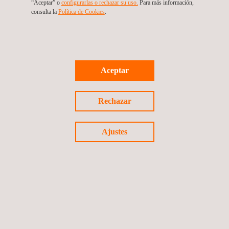
“Aceptar” o
configurarlas o rechazar su uso.
Para más información,
consulta la
Política de Cookies
.
Supervisión de las Obras de Mejoramiento Ruta C-
Aceptar
46, Etapa I, Sector Huasco Bajo-Huasco, Región de
Atacama
Rechazar
Chile
Ajustes