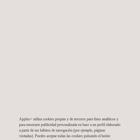
Supervisión de la reposición del Puente Nicolasa
en Ruta C-530, provincia de Huasco, región de
Atacama
Chile
Applus+ utiliza cookies propias y de terceros para fines analíticos y
para mostrarte publicidad personalizada en base a un perfil elaborado
a partir de tus hábitos de navegación (por ejemplo, páginas
visitadas). Puedes aceptar todas las cookies pulsando el botón