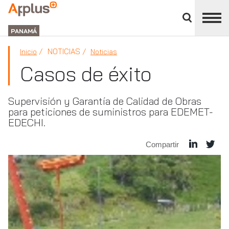
Cerrar
panel
APPLUS+
de
GROUP
división
PANAMÁ
NOTICIAS
Inicio
Noticias
Casos de éxito
Supervisión y Garantía de Calidad de Obras
para peticiones de suministros para EDEMET-
EDECHI.
Compartir