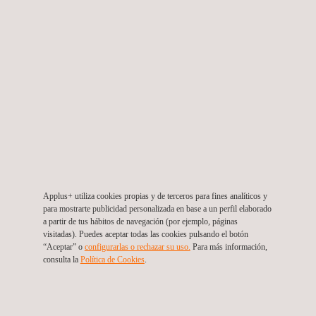
Servicio de Gestión de Calidad (QA/QC – Codelco
VP)
Chile
Applus+ utiliza cookies propias y de terceros para fines analíticos y
para mostrarte publicidad personalizada en base a un perfil elaborado
a partir de tus hábitos de navegación (por ejemplo, páginas
visitadas). Puedes aceptar todas las cookies pulsando el botón
“Aceptar” o
configurarlas o rechazar su uso.
Para más información,
consulta la
Política de Cookies
.