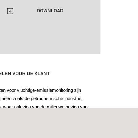
DOWNLOAD
ELEN VOOR DE KLANT
n voor vluchtige-emissiemonitoring zijn
strieën zoals de petrochemische industrie,
n, waar naleving van de milieuwetgeving van
verantwoordelijk bent voor het beheren van
n van naleving, biedt onze UAV-technologie een
gere oplossing.