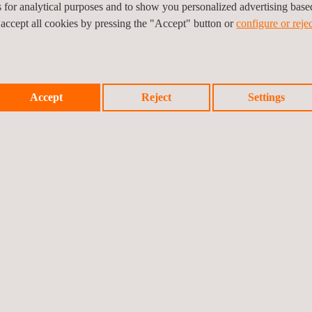
es for analytical purposes and to show you personalized advertising bas
 accept all cookies by pressing the "Accept" button or
configure or rejec
Accept
Reject
Settings
r minder handmatige inspecties nodig zijn in potentieel gevaarlijke ge
snellere gegevensverzameling en realtime bewaking.
owel nauwkeurig als bruikbaar voor actie, waardoor betere besluitvo
iciënt en veiliger alternatief voor het monitoren van vluchtige emissi