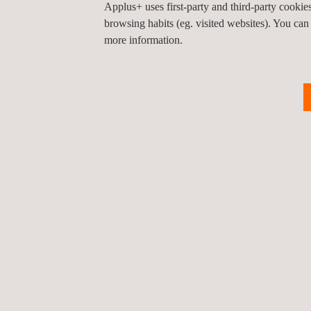
Applus+ uses first-party and third-party cooki
browsing habits (eg. visited websites). You can
more information.
DOELGROEP
De veiligheid wordt aanzienlijk verbeterd doordat e
De operationele efficiëntie wordt verbeterd door 
De verzamelde gegevens van hoge kwaliteit zijn z
nalevingsstrategieën mogelijk zijn.
Al met al bieden onze diensten een betrouwbaar, eff