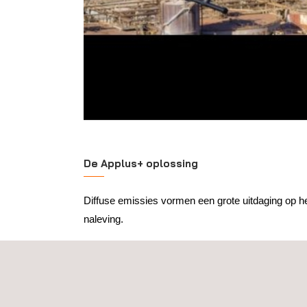
De Applus+ oplossing
Diffuse emissies vormen een grote uitdaging op he
naleving.
Onze UAV-diensten bieden een geavanceerde oplo
van deze niet-geautoriseerde emissies. Uitgerus
gassensoren en warmtebeeldcamera's kunnen on