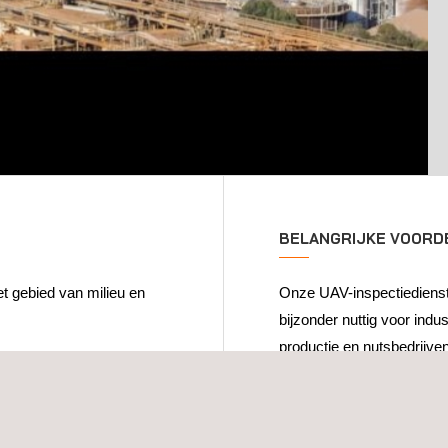
BELANGRIJKE VOORD
t gebied van milieu en
Onze UAV-inspectiedienste
bijzonder nuttig voor indu
productie en nutsbedrijve
ssing voor het monitoren
cruciaal belang is. Als u 
t met geavanceerde
emissies en het handhave
ze drones een breed
op maat gemaakte en veili