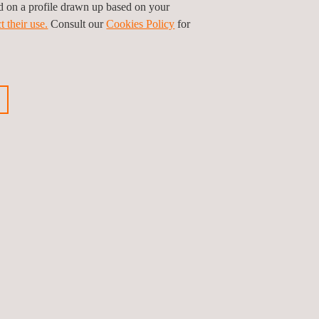
ed on a profile drawn up based on your
t their use.
Consult our
Cookies Policy
for
bieden.
rming en geoptimaliseerde
es.