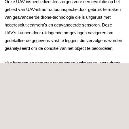
Onze UAV-inspectiediensten zorgen voor een revolutie op het
gebied van UAV-infrastructuurinspectie door gebruik te maken
van geavanceerde drone-technologie die is uitgerust met
hogeresolutiecamera's en geavanceerde sensoren. Deze
UAV's kunnen door uitdagende omgevingen navigeren om
gedetailleerde gegevens vast te leggen, die vervolgens worden
geanalyseerd om de conditie van het object te beoordelen.
Van bruggen en dammen tot communicatietorens, onze drone-
inspectiediensten bieden een veelzijdige oplossing voor
verschillende soorten kritieke infrastructuur.
De verzamelde gegevens zijn zowel nauwkeurig als bruikbaar
en bieden inzichten van onschatbare waarde voor onderhoud,
reparatie en toekomstige planning.