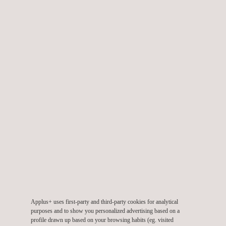
BELANGRIJKE VOORDELEN VOOR DE KLANT
Onze UAV-inspectiediensten zijn vooral nuttig voor
overheidsinstellingen, nutsbedrijven en eigenaars van risico
faciliteiten die verantwoordelijk zijn voor het onderhoud van
kritieke infrastructuur. Of u nu toezicht houdt op
transportnetwerken, energienetwerken of
watervoorzieningssystemen, onze UAV-technologie biedt een
oplossing op maat.
Applus+ uses first-party and third-party cookies for analytical
purposes and to show you personalized advertising based on a
profile drawn up based on your browsing habits (eg. visited