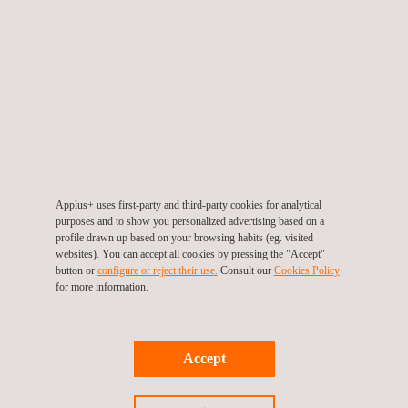
BELANGRIJKE VOORDELEN VOOR DE KLANT
Alle industrieën maken gebruik van positieve
materiaalidentificatie.
Applus+ uses first-party and third-party cookies for analytical
purposes and to show you personalized advertising based on a
profile drawn up based on your browsing habits (eg. visited
websites). You can accept all cookies by pressing the "Accept"
button or
configure or reject their use.
Consult our
Cookies Policy
for more information.
Accept
DOELGROEP