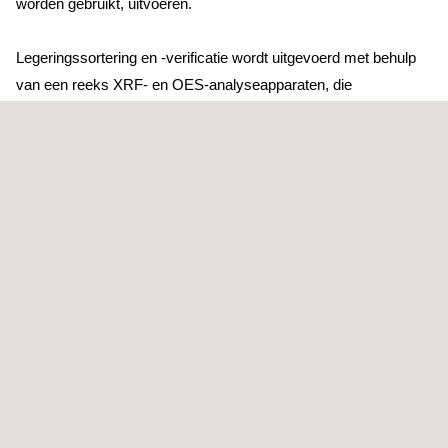
worden gebruikt, uitvoeren.
Legeringssortering en -verificatie wordt uitgevoerd met behulp
van een reeks XRF- en OES-analyseapparaten, die
materiaalkwaliteiten bevestigen voorafgaand aan de installatie.
Op koolstof gebaseerde materialen vereisen het gebruik van
optische-arc-spectrometers, die worden gebruikt wanneer
lichtere elementen moeten worden gelezen.
Beide methoden vereisen minimale oppervlaktevoorbereiding
en, in sommige gevallen, helemaal geen. Met zijn historische
materialenbibliotheek kan Applus + in een recordtijd veel
materialen verifiëren.