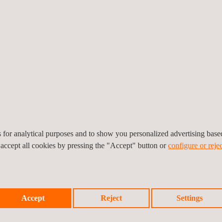
zaam, die ruime ervaring
werkzaamheden. Ook
en een
Kernenergiewet
ilt u gebruikmaken van
ingsbescherming
contact
es for analytical purposes and to show you personalized advertising bas
 accept all cookies by pressing the "Accept" button or
configure or rejec
Accept
Reject
Settings