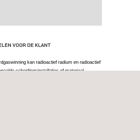
ELEN VOOR DE KLANT
rdgaswinning kan radioactief radium en radioactief
epaalde scheidingsinstallaties of materiaal
or elektriciteitsproductie met kolen, in de ketels of
ties kunnen radioactieve afzettingen aangroeien.