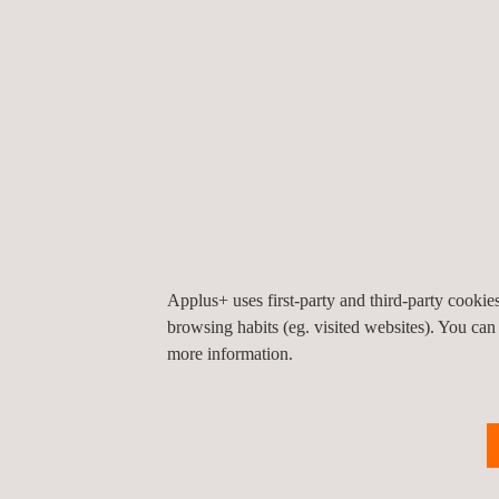
Stralingsbeschermingsdeskundigen niveau 3 werk
hebben met toezicht en begeleiding van NORM-
kunnen we meldingen aan de overheid opstellen 
vergunning aanvragen.
Contact
Wilt u meer informatie over Stralingshygiëne of w
onze dienst? Neem voor al uw vragen over stral
met ons op.
Applus+ uses first-party and third-party cooki
browsing habits (eg. visited websites). You can
more information.