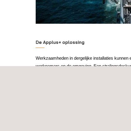
De Applus+ oplossing
Werkzaamheden in dergelijke installaties kunnen 
werknemers en de omgeving. Een stralingsdeskun
risico's in kaart brengen en beoordelen. Naar aanl
risicoanalyse kunnen bepaalde werkzaamheden w
stralingsdeskundige die ook stralingsmetingen op 
stralingsdeskundige geeft eventueel af te voeren ma
Bij de afdeling
Stralingsbescherming
van Applus+ 