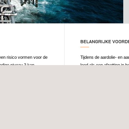
BELANGRIJKE VOORD
een risico vormen voor de
Tijdens de aardolie- en aa
dige niveau 3 kan
lood als een afzetting in b
eiding van een dergelijke
neerslaan. Dit geldt ook vo
orden begeleid door een
in de behandelingsinstalla
de werkplek uitvoert. De
terialen vrij.
RTD zijn