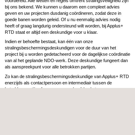
voorbereid. Alle wetten en regels omtrent stralingsveiligheid zijn
bij ons bekend. We kunnen u daarom een compleet advies
geven en uw projecten dusdanig coördineren, zodat deze in
goede banen worden geleid. Of u nu eenmalig advies nodig
heeft of graag langdurig ondersteund wilt worden, bij Applus+
RTD staat er altijd een deskundige voor u klaar.
Indien er behoefte bestaat, kan één van onze
stralingsbeschermingsdeskundigen voor de duur van het
project bij u worden gedetacheerd voor de dagelijkse coördinatie
van al het geplande NDO-werk. Deze deskundige fungeert dan
als aanspreekpunt voor alle betrokken partijen.
Zo kan de stralingsbeschermingsdeskundige van Applus+ RTD
enerzijds als contactpersoon en intermediair tussen de
betrokken partijen fungeren, en anderzijds als tussenpersoon
voor de hoofdaannemer/opdrachtgever en de overheid
functioneren. Er is dus altijd iemand in de buurt die verstand
heeft van zaken en kan er snel gehandeld worden, mocht dat
nodig zijn.