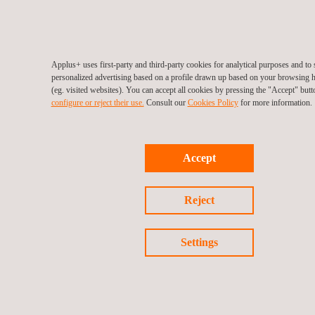
Applus+ uses first-party and third-party cookies for analytical purposes and t
personalized advertising based on a profile drawn up based on your browsing h
Privacybeleid
Cookies beleid
©2026 Applus+
(eg. visited websites). You can accept all cookies by pressing the "Accept" butt
configure or reject their use.
Consult our
Cookies Policy
for more information.
Accept
Reject
Settings