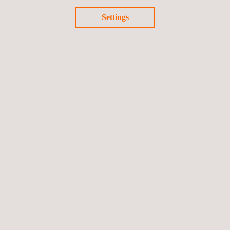
Meer kennis in huis
Bewezen technologie
Settings
Kostenefficiëntie
Wereldwijd wijdverbreid bereik
Applus+ SLOFEC.pdf