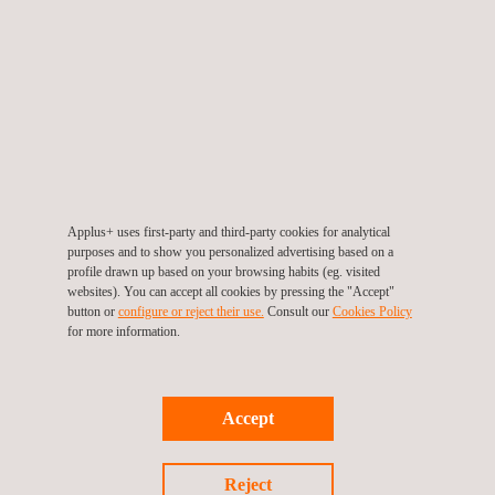
inventarisatie & -evaluatie op, waarbij wij werken aan de hand
van de eisen die in de recente wet- en regelgeving. We voeren
de risico-inventarisatie & -evaluatie uit, stellen een rapport op en
geven u advies over mogelijke aanvullende maatregelen. Zo
weet u voortaan zeker dat u aan de huidige veiligheidsnormen
voldoet en komt u niet voor verrassingen te staan. Bovendien
verhoogt u met een risico-inventarisatie & -evaluatie de
veiligheid binnen uw bedrijf.
Applus+ uses first-party and third-party cookies for analytical
purposes and to show you personalized advertising based on a
profile drawn up based on your browsing habits (eg. visited
websites). You can accept all cookies by pressing the "Accept"
button or
configure or reject their use.
Consult our
Cookies Policy
for more information.
DOELGROEP
Accept
Bij Applus+ RTD kunt u terecht voor alles wat te maken heeft
met een risico-inventarisatie & -evaluatie. Het opstellen, nalopen
Reject