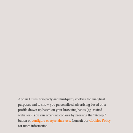
BELANGRIJKE VOORDELEN VOOR DE KLANT
Rope-access oplossingen worden ingezet in de volgende
sectoren:
Offshore Wind
Olie- en gas
Machinebouw & Staalconstructies
Scheepvaart
Civiele techniek & Infrastructuur
Petrochemische fabrieken
Proces Industrie & Energie
Kerncentrales
Applus+ uses first-party and third-party cookies for analytical
Overig
purposes and to show you personalized advertising based on a
profile drawn up based on your browsing habits (eg. visited
websites). You can accept all cookies by pressing the "Accept"
button or
configure or reject their use.
Consult our
Cookies Policy
Rope-access is een uitstekende mogelijkheid om klanten te
for more information.
ondersteunen in het vinden van de meest geschikte, veilige en