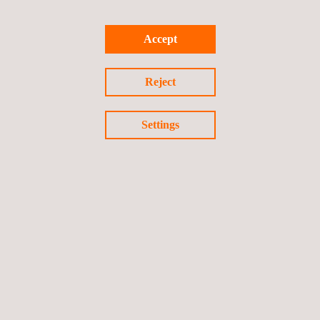
effectieve toegangsoplossingen.
Accept
Reject
Settings
DOELGROEP
Toegang via rope-access biedt klanten een uitstekend alternatief
voor traditionele oplossingen dat zowel tijd- als kostenefficiënt is
en vermijdt de noodzaak van omslachtige steigers. Applus+
RTD biedt ook gespecialiseerde aanvullende diensten zoals
tuigage, onderhoud en NDT-inspecties via rope-access.