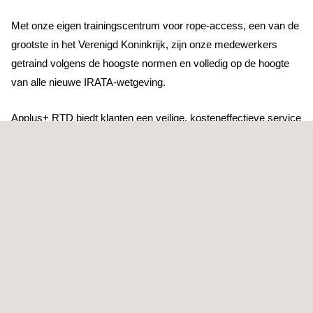
Met onze eigen trainingscentrum voor rope-access, een van de
grootste in het Verenigd Koninkrijk, zijn onze medewerkers
getraind volgens de hoogste normen en volledig op de hoogte
van alle nieuwe IRATA-wetgeving.
Applus+ RTD biedt klanten een veilige, kosteneffectieve service
en voltooit projecten volgens de hoogste normen. We hebben
een schat aan kennis en ervaring binnen een breed scala van
industriële sectoren en hebben vele accreditaties, van veiligheid
tot management systeem standaarden.