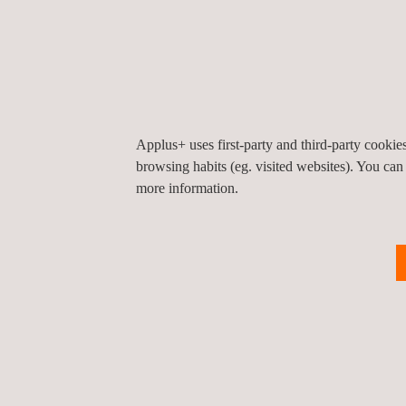
handen nemen om de integriteit van uw installtie 
zorgen dat hij voldoet aan alle wettelijke eisen.
Applus+ uses first-party and third-party cooki
browsing habits (eg. visited websites). You can
more information.
DOELGROEP
We bieden las consult op basis van meer dan 80 j
achterhalen. Wij leveren praktische oplossingen 
Wij zijn gespecialiseerd in het ontwikkelen van ge
engineering aan als onderdeel van een pakket geïnt
NDT werkzaamheden.