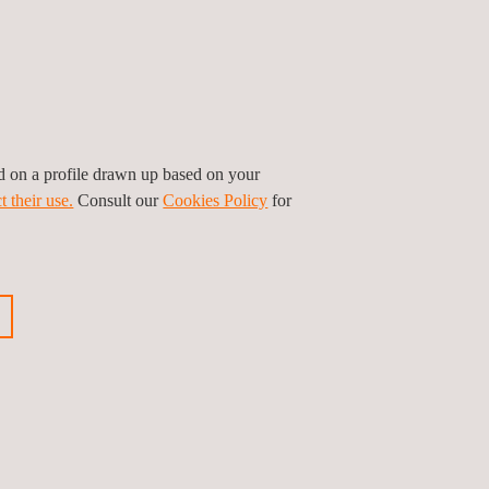
ed on a profile drawn up based on your
t their use.
Consult our
Cookies Policy
for
nel de oorzaak van uw lasproblemen te
heden op maximale efficiëntie verlopen.
es voor kritische voegen. We bieden las
 verificatie door derden; inspectie en