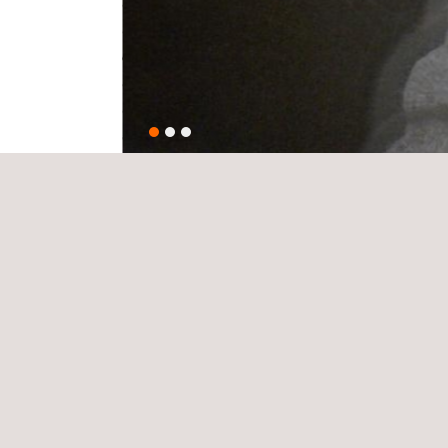
De Applus+ oplossing
Applus+ RTD staat bekend om de veelzijdige kenn
gebied van Niet-Destructief Onderzoek. Via onze v
Nederland wordt onze kennis dagelijks uitgebreid.
Door de unieke samenwerking met Applus RTD Cert
2556) is het nu mogelijk om het gehele pakket aan
Certificatie eenvoudig bij ons af te nemen. Hiermee