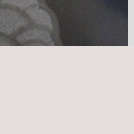
BELANGRIJKE VOORD
is en expertise op het
Typische projecten waara
ele inspecteurs in
Voetpaden, Marine-constr
API-opslagtanks, procesap
ification B.V. (NoBo nr.
 Testen Inspecties en
 kunnen wij u alle zorg uit