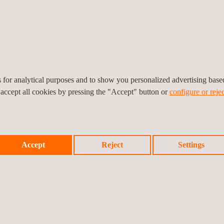
te waarborgen en ervoor te
es for analytical purposes and to show you personalized advertising bas
 accept all cookies by pressing the "Accept" button or
configure or rejec
Accept
Reject
Settings
aar praktische laservaring. We hebben de kennis en het begrip om s
op basis van praktijkervaring om ervoor te zorgen dat uw laswerkzaam
detailleerde technische werkinstructies als aanvulling op lasprocedur
egreerde services, waaronder het opstellen; ontwerp, materiaaltesten,