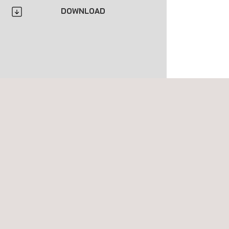
DOWNLOAD
ELEN VOOR DE KLANT
an we werken, zijn onder meer: tunnels, bruggen,
ucties, zeeschepen, drukvaten, pressure piping,
paratuur, vrijstaande constructies en torens.