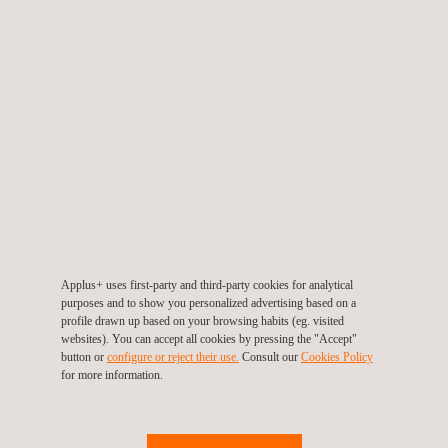
In veel bedrijven en instellingen is niet voldoende deskundigheid
of geschikte meetapparatuur aanwezig om de opstellingen
periodiek te inspecteren.
Applus+ RTD heeft al meer dan 40 jaar de
besmettingscontroles en inspecties aan ingekapselde bronnen
en stralingsmetingen en inspecties aan röntgentoestellen in het
dienstenpakket. De stralingsbeschermingsdeskundige van
Applus+ RTD kan op uw locatie deze inspectie uitvoeren.
Bijvoorbeeld, bij de besmettingscontrole van een ingekapselde
bron wordt ook het stralingsniveau rondom de meetopstelling
gemeten en wordt de opstelling met de bron visueel
geïnspecteerd. Ook na de installatie van nieuwe ingekapselde
bronnen en toestellen moet een dergelijke inspectie worden
Applus+ uses first-party and third-party cookies for analytical
purposes and to show you personalized advertising based on a
uitgevoerd.
profile drawn up based on your browsing habits (eg. visited
websites). You can accept all cookies by pressing the "Accept"
button or
configure or reject their use.
Consult our
Cookies Policy
for more information.