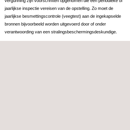
vergunning zijn voorschriften opgenomen die een periodieke of
jaarlijkse inspectie vereisen van de opstelling. Zo moet de
jaarlijkse besmettingscontrole (veegtest) aan de ingekapselde
bronnen bijvoorbeeld worden uitgevoerd door of onder
verantwoording van een stralingsbeschermingsdeskundige.
De resultaten van de inspectie worden aan u gerapporteerd en
wij brengen een advies uit met betrekking tot verbeterpunten.
BELANGRIJKE VOORDELEN VOOR DE KLANT