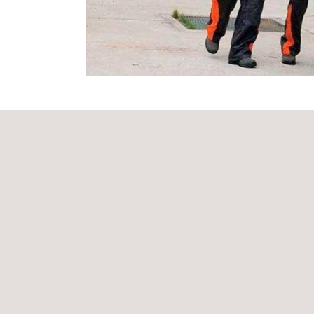
De Applus+ oplossing
Het multidisciplinaire team van Applus+ heeft uitge
materiaalonderzoek van zowel nieuwe als besch
onze ontworpen materiaal prestatiedatabase krijgt 
uitgevoerde engineering inspecties. Met deze uniek
modelleringstechnieken is implementatie van bijv
maat uitgevoerde NDO-methoden eenvoudig en inzi
Inspectie engineering is van essentieel belang als 
verwachte prestaties van materialen in industriële