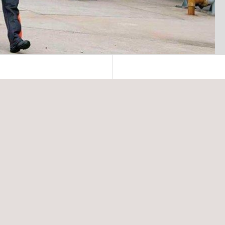
BELANGRIJKE VOORD
breide ervaring in
Met voorafgaande inspect
adigde componenten. Met
fabricaten en systemen, vo
u eenvoudig inzicht in de
apparatuur en constructie
e digitale
hiermee noodzakelijk, en 
oorbeeld op
inspecties in sommige gev
chtelijk.
uit bedrijf genomen wordt,
kosten met zich meebren
u streeft naar de
 apparatuur en