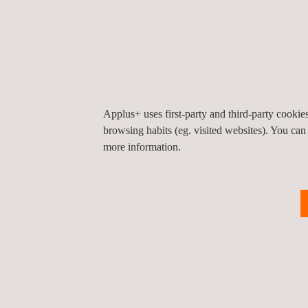
constructies. Inspecties zijn tevens vaak wettelijk 
DOELGROEP
Applus+ uses first-party and third-party cooki
Door al tijdens de ontwerpfase van een object de
browsing habits (eg. visited websites). You can
more information.
inspectie engineering kunt u het ontwerp van het 
vanaf het begin gevuld worden met relevante gegev
zo falen voorkomen.
Onze ontworpen inspecties voor de ontwerpfase van 
hiernaast ook inzicht in de prestaties op lange ter
de terugkerende kosten van uw materiaal, apparatu
operationele levensduur.