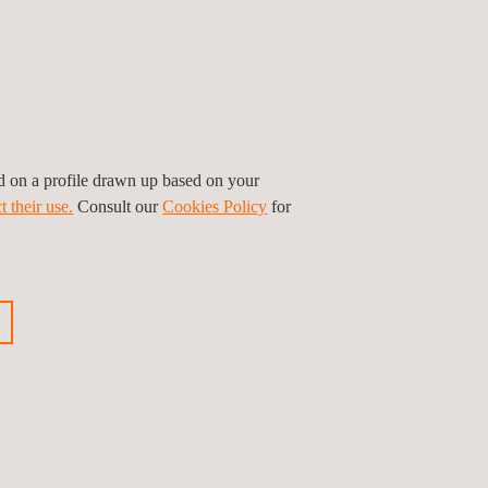
ed on a profile drawn up based on your
 kosten besparen en falen voorkomen. Met
t their use.
Consult our
Cookies Policy
for
chten van plukt. De inspectiedatabase kan
 kunt tijdig ingrijpen indien nodig, en
 producties. De inspecties verlenen u
ij het minimaliseren van de OPEX, oftewel
of systeemontwikkeling, tijdens de