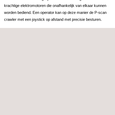
krachtige elektromotoren die onafhankelijk van elkaar kunnen
worden bediend. Een operator kan op deze manier de P-scan
crawler met een joystick op afstand met precisie besturen.
BELANGRIJKE VOORDELEN VOOR DE KLANT
Het P-scan systeem is ontwikkeld om de wanddikte te meten
door middel van een manipulator, die zich op moeilijk bereikbare
plaatsen kan positioneren. Hiermee wordt verborgen corrosie
opgespoord, terwijl de installatie in bedrijf blijft (on-stream). Dit
gebeurt middels de manipulator die gekoppeld is aan ultrasone
apparatuur, zodat grote oppervlakken volautomatisch worden
gescand.