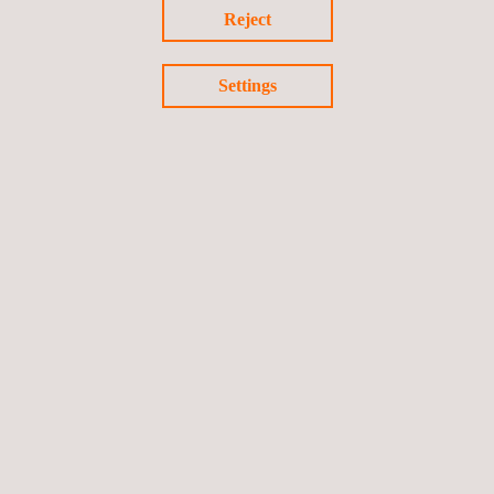
Reject
Settings
TIS_T-scan_V1.pdf
Volg ons