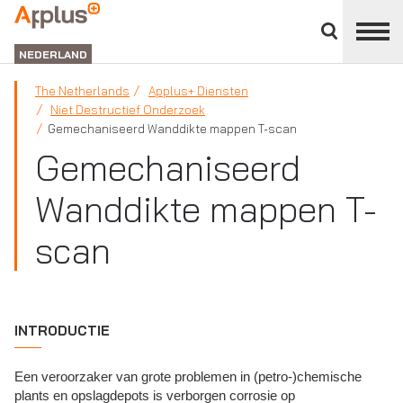
Close
divisions
APPLUS+
panel
NEDERLAND
The Netherlands
Applus+ Diensten
Niet Destructief Onderzoek
Gemechaniseerd Wanddikte mappen T-scan
Gemechaniseerd
Wanddikte mappen T-
scan
INTRODUCTIE
Een veroorzaker van grote problemen in (petro-)chemische
plants en opslagdepots is verborgen corrosie op