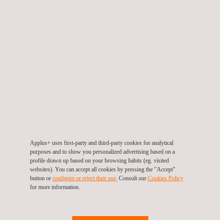
betrouwbaarheidsnormen. De technologie biedt gedetailleerde
beelden en nauwkeurige defectkarakterisering, wat essentieel is
voor het behoud van de integriteit van kritieke infrastructuur.
Naarmate de IWEX-technologie zich blijft ontwikkelen, wordt
verwacht dat de toepassingen in de offshore-industrie zullen
uitbreiden. Door gebruik te maken van zijn geavanceerde
capaciteiten, is
IWEX
klaar om betrouwbare en effectieve
resultaten te leveren voor complexe offshore-projecten.
Applus+ uses first-party and third-party cookies for analytical
purposes and to show you personalized advertising based on a
Lees hier meer over de oplossingen voor
pijpleiding
profile drawn up based on your browsing habits (eg. visited
integriteitsmanagement
.
websites). You can accept all cookies by pressing the "Accept"
button or
configure or reject their use.
Consult our
Cookies Policy
for more information.