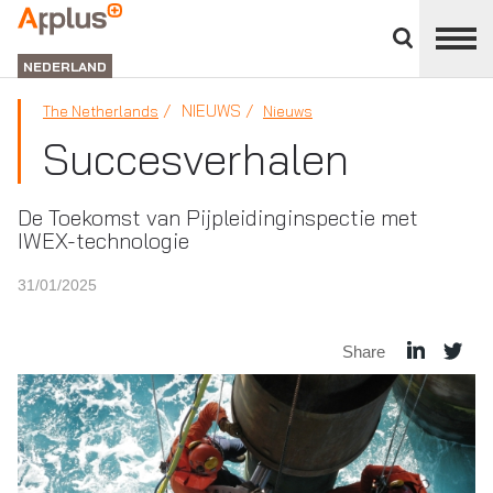
Close
divisions
APPLUS+
panel
NEDERLAND
NIEUWS
The Netherlands
Nieuws
Succesverhalen
De Toekomst van Pijpleidinginspectie met
IWEX-technologie
31/01/2025
Share