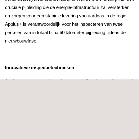
cruciale pijpleiding die de energie-infrastructuur zal versterken
en zorgen voor een stabiele levering van aardgas in de regio.
Applus+ is verantwoordelijk voor het inspecteren van twee
percelen van in totaal bijna 60 kilometer pijpleiding tijdens de
nieuwbouwfase.
Innovatieve inspectietechnieken
Applus+ zet gespecialiseerde teams uit Duitsland en Nederland
in die gebruikmaken van |(geavanceerde) NDO-technieken
(Non-destructief onderzoek), waaronder:
Handmatig Ultrasoon Onderzoek (MUT)
Radiografisch Onderzoek (RT)
IWEX (Inverse Golfveld Extrapolatie)