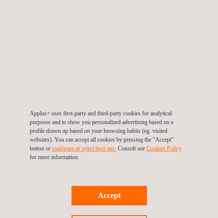
IWEX, een geavanceerde ultrasone testmethode gebaseerd op
FMC-beeldvorming (Full Matrix Capture), biedt een uitgebreide
visuele weergave van defecten, waardoor een nauwkeurige
karakterisering mogelijk is wat betreft grootte, positie en
oriëntatie.
Toewijding aan veiligheid
Dit project onderstreept Applus+'s toewijding aan het gebruik
Applus+ uses first-party and third-party cookies for analytical
purposes and to show you personalized advertising based on a
van innovatieve technologieën om de integriteit en veiligheid van
profile drawn up based on your browsing habits (eg. visited
kritieke infrastructuur te garanderen. Door gebruik te maken van
websites). You can accept all cookies by pressing the "Accept"
button or
configure or reject their use.
Consult our
Cookies Policy
ultramoderne inspectiemethoden streeft Applus+ ernaar om
for more information.
ongeëvenaarde nauwkeurigheid te leveren.
Voor meer informatie over je pijpleiding integriteit of voor vragen,
Accept
klik hier
.