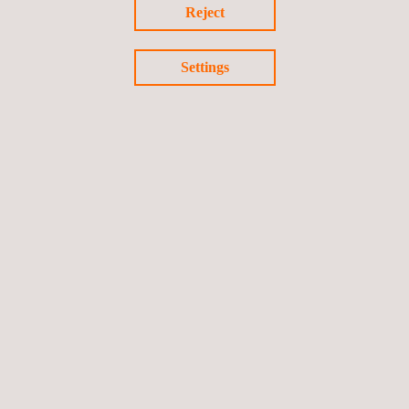
Reject
Settings
Terug naar nieuws
Vorige nieuws
Volgende nieuws
Volg ons