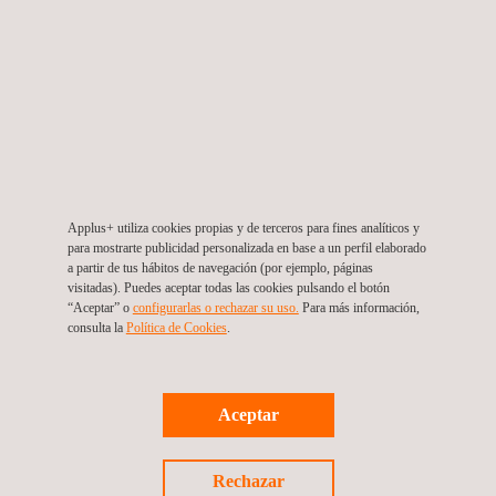
Applus+ utiliza cookies propias y de terceros para fines analíticos y
para mostrarte publicidad personalizada en base a un perfil elaborado
a partir de tus hábitos de navegación (por ejemplo, páginas
visitadas). Puedes aceptar todas las cookies pulsando el botón
A QUIÉN VA DIRIGIDO
“Aceptar” o
configurarlas o rechazar su uso.
Para más información,
consulta la
Política de Cookies
. ​
A-PAA ayuda a los analistas a obtener información relevante
para el análisis del rendimiento de activos y módulos
fotovoltaicos, por lo que ha sido diseñado para ser utilizado en
Aceptar
plantas fotovoltaicas que se encuentran en etapa de operación.
Rechazar