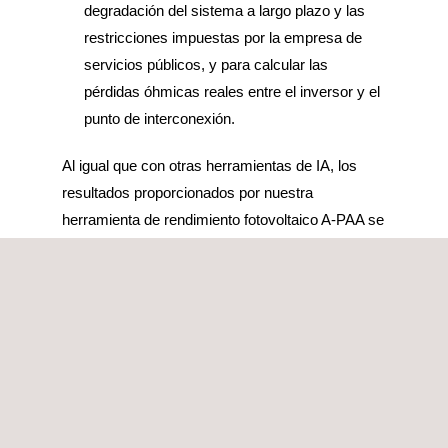
degradación del sistema a largo plazo y las
restricciones impuestas por la empresa de
servicios públicos, y para calcular las
pérdidas óhmicas reales entre el inversor y el
punto de interconexión.
Al igual que con otras herramientas de IA, los
resultados proporcionados por nuestra
herramienta de rendimiento fotovoltaico A-PAA se
pueden utilizar para ayudar a afinar las
expectativas P50 prospectivas, así como para
informar a los propietarios de proyectos y
administradores de activos sobre los culpables
más probables del sub- actuación. Esta
herramienta de rendimiento fotovoltaico también
es capaz de procesar cualquier tipo de
información, independientemente del formato de