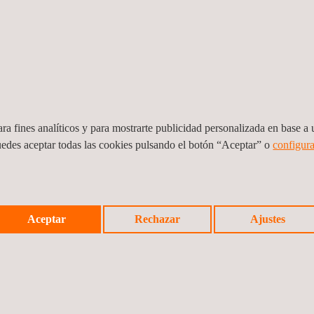
s para el desarrollo de
pacidad para identificar
s o territoriales que son
lientes en la obtención
ra fines analíticos y para mostrarte publicidad personalizada en base a u
ntal, desarrollamos otros
uedes aceptar todas las cookies pulsando el botón “Aceptar” o
configura
plo en el ámbito de
demos poner en marcha y
del impacto
o actuar como
esta en servicio.
Aceptar
Rechazar
Ajustes