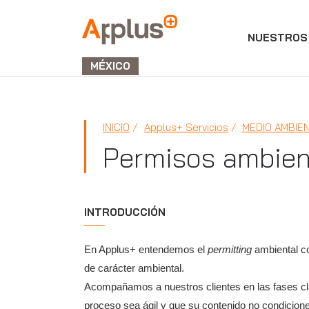
NUESTROS 
APPLUS+
GROUP
MÉXICO
INICIO
Applus+ Servicios
MEDIO AMBIE
Permisos ambien
INTRODUCCIÓN
En Applus+ entendemos el
permitting
ambiental co
de carácter ambiental.
Acompañamos a nuestros clientes en las fases clav
proceso sea ágil y que su contenido no condicione l