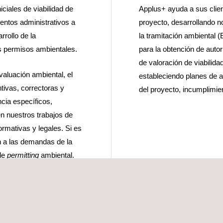
ciales de viabilidad de
Applus+ ayuda a sus clien
ientos administrativos a
proyecto, desarrollando n
rrollo de la
la tramitación ambiental 
s permisos ambientales.
para la obtención de autor
de valoración de viabilida
aluación ambiental, el
estableciendo planes de a
ivas, correctoras y
del proyecto, incumplimie
ncia específicos,
en nuestros trabajos de
ormativas y legales. Si es
ón a las demandas de la
 de
permitting
ambiental.
Dirección Ambiental que
entes permisos y
del medio natural y/o del