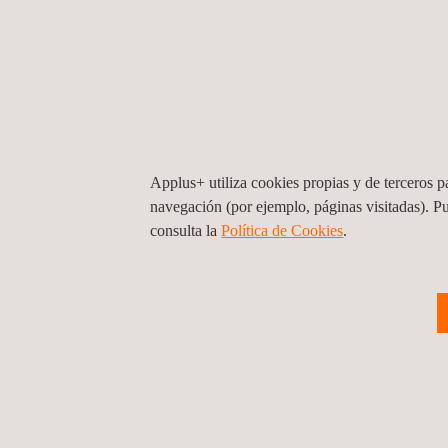
el conocimiento tecnológico y normativo necesario
cualquier trámite de carácter ambiental, sino la ca
las necesidades y requisitos específicos sectoriale
claves para el éxito de los mismos.
Como partner de confianza apoyamos a nuestros c
Applus+ utiliza cookies propias y de terceros pa
de la autorizaciones y permisos de carácter ambie
navegación (por ejemplo, páginas visitadas). P
estudios sectoriales relacionados (como por ejem
consulta la
Política de Cookies
. ​
SEVESO o responsabilidad medioambiental), po
mantener equipos y redes para la
monitorización 
entidad acreditada en los controles previos a la pu