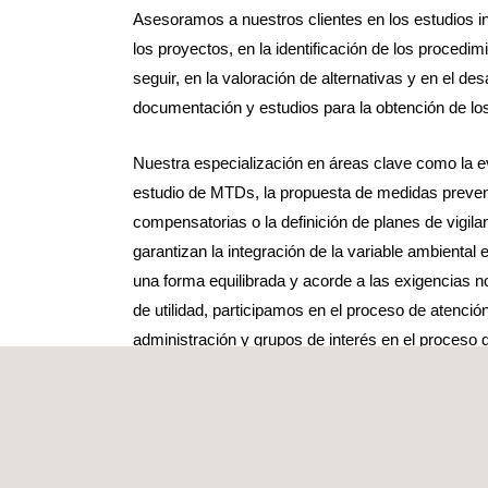
Asesoramos a nuestros clientes en los estudios ini
los proyectos, en la identificación de los procedim
seguir, en la valoración de alternativas y en el desa
documentación y estudios para la obtención de lo
Nuestra especialización en áreas clave como la ev
estudio de MTDs, la propuesta de medidas prevent
compensatorias o la definición de planes de vigila
garantizan la integración de la variable ambiental 
una forma equilibrada y acorde a las exigencias n
de utilidad, participamos en el proceso de atenci
administración y grupos de interés en el proceso
En la fase de obra obras ofrecemos servicios de 
contemplan los requisitos impuestos en los difer
autorizaciones y permiten realizar el seguimiento 
medio receptor.