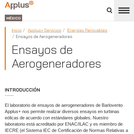
Cerrar
panel
APPLUS+
de
GROUP
división
MÉXICO
Inicio
Applus+ Servicios
Energías Renovables
Ensayos de Aerogeneradores
Ensayos de
Aerogeneradores
INTRODUCCIÓN
El laboratorio de ensayos de aerogeneradores de Barlovento
Applus+ nos permite realizar diversos ensayos en turbinas
eólicas de acuerdo con estándares globales. Nuestro
laboratorio está acreditado por ENAC/ILAC y es miembro de
IECRE (el Sistema IEC de Certificación de Normas Relativas a