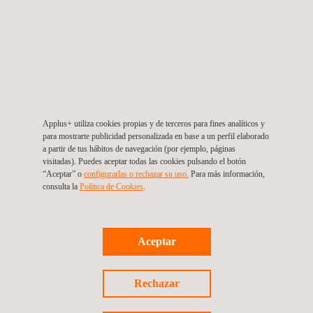
esquemas globales, como los foros IEC e IECRE.
Applus+ utiliza cookies propias y de terceros para fines analíticos y
para mostrarte publicidad personalizada en base a un perfil elaborado
a partir de tus hábitos de navegación (por ejemplo, páginas
visitadas). Puedes aceptar todas las cookies pulsando el botón
A QUIÉN VA DIRIGIDO
“Aceptar” o
configurarlas o rechazar su uso.
Para más información,
consulta la
Política de Cookies
. ​
Los ensayos de aerogeneradores y servicios relacionados se
realizan durante las diferentes fases del proyecto, desde la
etapa de desarrollo (negociaciones de garantías contractuales,
Aceptar
definición de ensayos o evaluación ambiental…) hasta la
operativa (verificación del rendimiento y/o análisis del
rendimiento específico del sitio y análisis de la causa raíz en
Rechazar
fallas).