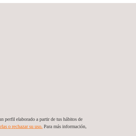
ente, minimizando pérdidas, protegiendo equipos y
es de continuidad como SAIDI y SAIFI, y se alinea
ializados para el sector energético.
mediante socializaciones permanentes que permiten
s fortalecen la confianza con las comunidades y
isos ante la autoridad regulatoria y la entrega de
dad, cumplimiento y seguridad, consolidándose
 documentación fotográfica que respalda el
efine el constructor encargado de ejecutar las
tizando trazabilidad y transparencia en todas las
n perfil elaborado a partir de tus hábitos de
rlas o rechazar su uso.
Para más información,