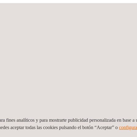
cer la seguridad operativa y garantizar un suministro
energético
efici
ctor eléctrico. Este tipo de proyectos contribuye a mejorar indicador
os, integridad de infraestructura eléctrica y servicios técnicos espec
ociados al relacionamiento comunitario, los cuales se han mitigado 
tos y asegurar el acceso a las zonas de intervención. Estas accione
del proyecto.
de fallas por descargas atmosféricas, el cumplimiento de los comprom
 ejecución de este contrato, Applus+ reafirma su compromiso de cali
uros proyectos de infraestructura energética en Colombia.
te reuniones semanales para verificar avances, reportes mensuales y
a en fases de recepción de materiales y socialización, mientras se d
tividad será documentada con registros fotográficos y de video, garan
ra fines analíticos y para mostrarte publicidad personalizada en base a u
uedes aceptar todas las cookies pulsando el botón “Aceptar” o
configura