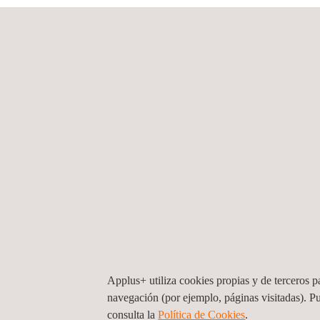
La intervención responde a la necesidad de fortale
cumpliendo con las exigencias regulatorias del se
con las capacidades de Applus+ en gestión de activ
Durante la ejecución se han identificado retos as
mantener la operación dentro de los plazos previs
reducen riesgos que puedan afectar el desarrollo 
Los beneficios esperados incluyen la disminución 
una infraestructura más robusta y segura. Con la
como aliado estratégico para el cliente y para fut
El seguimiento del proyecto se desarrolla median
desempeño técnico. Actualmente el proyecto avanz
obras. Una vez iniciada la fase operativa, cada ac
Applus+ utiliza cookies propias y de terceros pa
etapas.
navegación (por ejemplo, páginas visitadas). P
consulta la
Política de Cookies
. ​