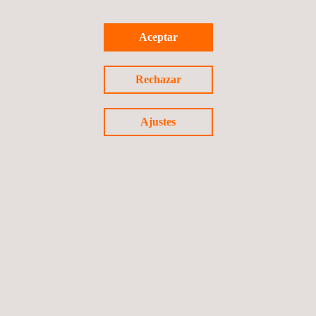
Vicepresidencia Regional Oriente del cliente. La continua
colaboración subraya la confianza del cliente en la experiencia
Aceptar
y excelencia de Applus+ en el ámbito de los ensayos eléctricos.
Rechazar
Ajustes
Volver a noticias
Noticia anterior
Siguiente noticia
Síguenos