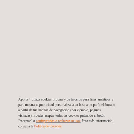
proporcionar un diagnóstico completo sobre el estado y el
rendimiento de su sistema eléctrico en las centrales. Esto ha
permitido al cliente tomar decisiones más informadas sobre el
mantenimiento programado, la reparación y la sustitución de
equipos, lo que a su vez ha contribuido a la optimización de sus
operaciones de generación térmica.
Applus+ ha agregado un valor excepcional al proyecto a través
de la utilización de profesionales altamente especializados y la
adopción de tecnología de última generación. Además, ha
brindado al cliente una perspectiva experta sobre la salud de su
sistema eléctrico, lo que le permite planificar y ejecutar
acciones correctivas y preventivas de manera más efectiva.
Applus+ utiliza cookies propias y de terceros para fines analíticos y
para mostrarte publicidad personalizada en base a un perfil elaborado
Los servicios ofrecidos por Applus+ en este proyecto se alinean
a partir de tus hábitos de navegación (por ejemplo, páginas
visitadas). Puedes aceptar todas las cookies pulsando el botón
perfectamente con las rutinas anuales programadas para las
“Aceptar” o
configurarlas o rechazar su uso.
Para más información,
Termoeléctricas en el área de Apiay y se enmarcan en la
consulta la
Política de Cookies
. ​