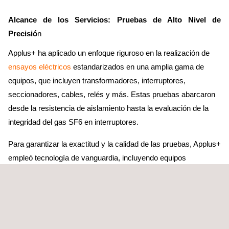
Alcance de los Servicios: Pruebas de Alto Nivel de
Precisió
n
Applus+ ha aplicado un enfoque riguroso en la realización de
ensayos eléctricos
estandarizados en una amplia gama de
equipos, que incluyen transformadores, interruptores,
seccionadores, cables, relés y más. Estas pruebas abarcaron
desde la resistencia de aislamiento hasta la evaluación de la
integridad del gas SF6 en interruptores.
Para garantizar la exactitud y la calidad de las pruebas, Applus+
empleó tecnología de vanguardia, incluyendo equipos
especializados como Cibano 500, CPC 100, y CMC 356, junto
con personal altamente capacitado.
Este
proyecto
ha tenido un impacto significativo en el
importante cliente del sector de los hidrocarburos al