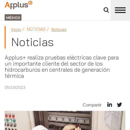
Cerrar
panel
APPLUS+
de
GROUP
división
MÉXICO
NOTICIAS
Inicio
Noticias
Noticias
Applus+ realiza pruebas eléctricas clave para
un importante cliente del sector de los
hidrocarburos en centrales de generación
térmica
05/10/2023
Compartir