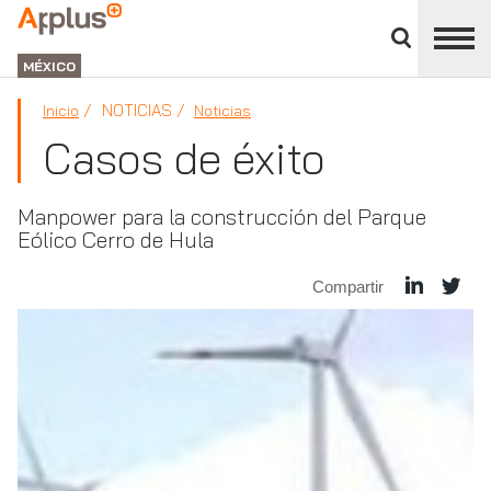
Cerrar
panel
APPLUS+
de
GROUP
división
MÉXICO
NOTICIAS
Inicio
Noticias
Casos de éxito
Manpower para la construcción del Parque
Eólico Cerro de Hula
Compartir