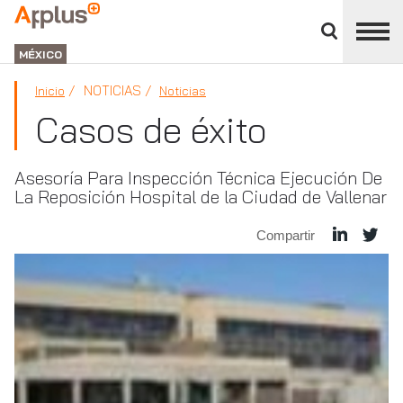
Cerrar
panel
APPLUS+
de
GROUP
división
MÉXICO
NOTICIAS
Inicio
Noticias
Casos de éxito
Asesoría Para Inspección Técnica Ejecución De
La Reposición Hospital de la Ciudad de Vallenar
Compartir