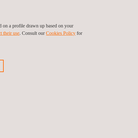
n
ed on a profile drawn up based on your
t their use
. Consult our
Cookies Policy
for
Étude des
anté
accidents
e de
Ingénierie et
assistance
technique en
projets de mines
Inspections et
r
audits de santé et
d’hygiène au travail