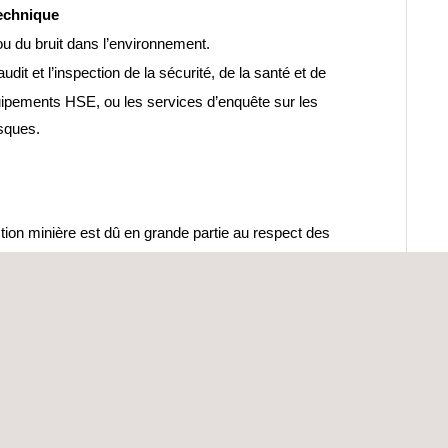
echnique
ou du bruit dans l’environnement.
audit et l’inspection de la sécurité, de la santé et de
uipements HSE, ou les services d’enquête sur les
isques.
tion minière est dû en grande partie au respect des
adhésion aux meilleures pratiques internationales,
ossède une vaste expérience mondiale de l’industrie
ronnement compétitif mondial.