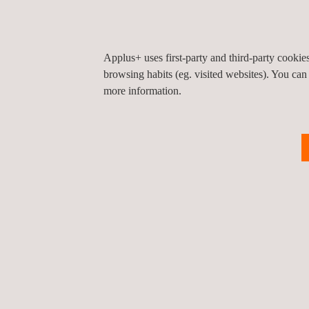
Instrumentation
I
Applus+ uses first-party and third-party cooki
géotechnique
e
browsing habits (eg. visited websites). You can
more information.
Activation de
projets et achat
d’équipements
Évaluation de
l’impact sur la
sécurité, la santé et
l’environnement
Inspection de
sécurité, santé et
environnement