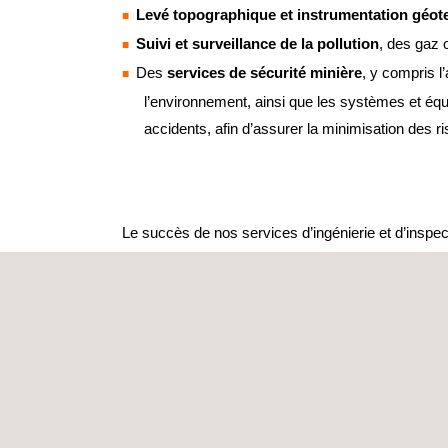
Levé topographique et instrumentation géot
Suivi et surveillance de la pollution
, des gaz 
Des
services de sécurité minière
, y compris l’
l’environnement, ainsi que les systèmes et éq
accidents, afin d’assurer la minimisation des r
Le succès de nos services d’ingénierie et d’inspec
normes ISO reconnues dans le monde entier et à l’
ainsi que notre personnel pluridisciplinaire, qui p
minière et offre un avantage précieux dans l’envi
SERVICES