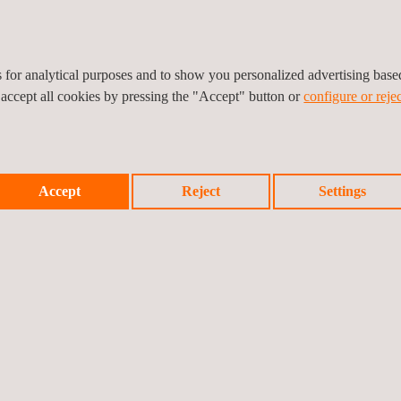
nstruments de suivi
Outil ODD | Performance e
es for analytical purposes and to show you personalized advertising bas
nvironnemental
développement durable
 accept all cookies by pressing the "Accept" button or
configure or rejec
Audits de sécurité,
Coordination de
santé et
sécurité et de s
Accept
Reject
Settings
environnement
des projets de
construction
Gestion de
Gestion du cycl
l’intégrité
vie des
structurelle
établissements
industriels
Inspection des
Inspection par
fournisseurs
drone | Étude pa
drone