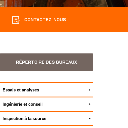
CONTACTEZ-NOUS
RÉPERTOIRE DES BUREAUX
Essais et analyses
Inspections environnementales
Ingénierie et conseil
TOUS NOS SERVICES EN ESSAIS ET
Ingénierie et assistance technique en
ANALYSES SERVICES
Inspection à la source
projets de mines
Activation de projets et achat
Outil ODD | Performance en