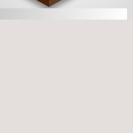
environnemental et fournit des équipements adaptés aux besoins spéc
nstruments de surveillance atmosphérique (émissions de cheminées, qual
s fortement qualifiés et expérimentés avec une présence dans le mon
cter et gérer les données en découlant.