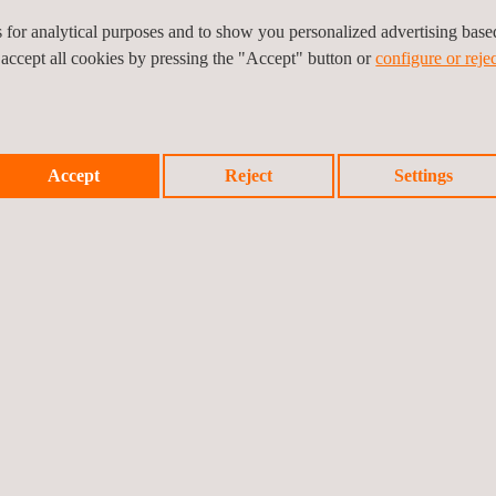
CLIENTS CIBLES
es for analytical purposes and to show you personalized advertising bas
 accept all cookies by pressing the "Accept" button or
configure or rejec
rantissent au client :
Ce service s’adresse à to
tale en vigueur.
émissions polluantes, en p
respectent la législation 
ystèmes de contrôle de la
des paramètres de leurs 
Accept
Reject
Settings
quer des mesures
aire, ce qui, mène à son
se de la productivité.