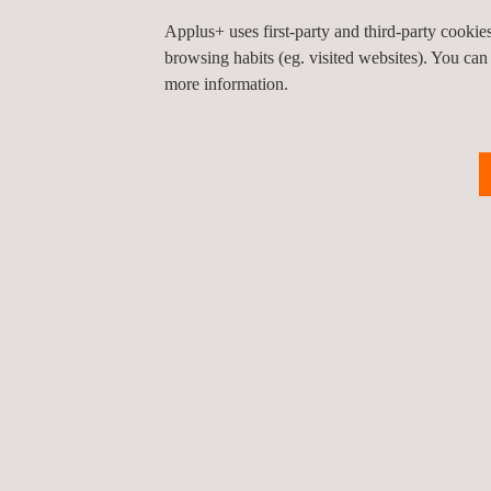
AVANTAGES CLÉS POUR LE CLIENT
Applus+ uses first-party and third-party cooki
browsing habits (eg. visited websites). You can
Les services de suivi environnemental d’Applus+ ga
more information.
Le respect de toute la législation environnemen
La vérification de l’état de ses installations, s
pollution et purificateurs. Cela permet d’appli
correctives proactives lorsque cela est nécess
tour à des économies monétaires et à une haus
La réduction des risques environnementaux.