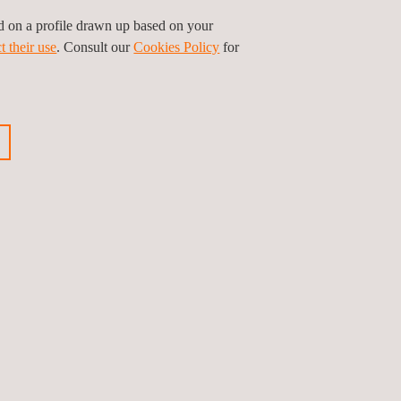
ed on a profile drawn up based on your
t their use
. Consult our
Cookies Policy
for
ute organisation publique ou privée générant des
articulier celles souhaitant démontrer qu’elles
environnementale ou qu’elles effectuent un contrôle
processus.