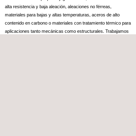
alta resistencia y baja aleación, aleaciones no férreas,
materiales para bajas y altas temperaturas, aceros de alto
contenido en carbono o materiales con tratamiento térmico para
aplicaciones tanto mecánicas como estructurales. Trabajamos
en todo tipo de industrias, en particular en la del petróleo y el
gas, la naval, la minera, la energética y la de fabricación de
acero de construcción.
A QUIÉN VA DIRIGIDO