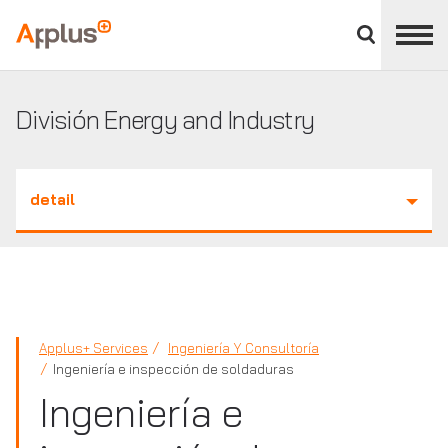
Cerrar
panel
Applus+
de
división
División Energy and Industry
detail
Applus+ Services
Ingeniería Y Consultoría
Ingeniería e inspección de soldaduras
Ingeniería e