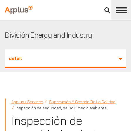
Cerrar
panel
Applus+
de
división
División Energy and Industry
detail
Applus+ Services
Supervisión Y Gestión De La Calidad
Inspección de seguridad, salud y medio ambiente
Inspección de