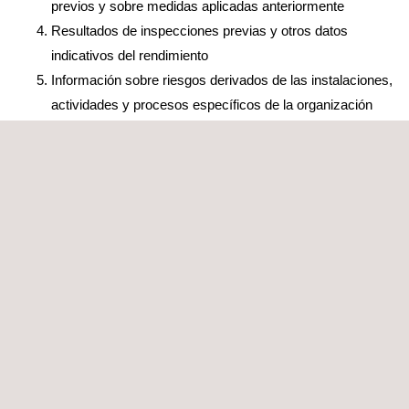
previos y sobre medidas aplicadas anteriormente
Resultados de inspecciones previas y otros datos
indicativos del rendimiento
Información sobre riesgos derivados de las instalaciones,
actividades y procesos específicos de la organización
Acuerdos con representantes de empleados/seguridad
específicos de la organización
Acuerdos pertinentes con los organismos reguladores
(acuerdos entre organismos públicos, concordatos,
memorandos de entendimiento, etc.)
Identificación de los objetivos y las prioridades de la
inspección
Selección del método de inspección adecuado
Inspección
Presentación de la inspección
Gestión de la dinámica de la inspección
Comunicación de los resultados de la inspección