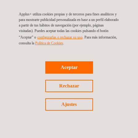
Applus+ utiliza cookies propias y de terceros para fines analíticos y
para mostrarte publicidad personalizada en base a un perfil elaborado
a partir de tus hábitos de navegación (por ejemplo, páginas
visitadas). Puedes aceptar todas las cookies pulsando el botón
“Aceptar” o
configurarlas o rechazar su uso
. Para más información,
consulta la
Política de Cookies
.
VENTAJAS Y BENEFICIOS
Nuestros servicios de inspección de seguridad, salud y medio
Aceptar
ambiente tienen las siguientes ventajas para el cliente:
Evalúan las cuestiones técnicas y reglamentarias para
asegurarse de que su planta cumple todos los requisitos
Rechazar
obligatorios
Ayudan a reducir las consecuencias de la implicación en
incidentes relacionados con la seguridad, la salud y el medio
Ajustes
ambiente, ya que la interposición de acciones legales puede
llevar al enjuiciamiento y, en cualquier caso, llevar
asociados costes considerables
Aportan la tranquilidad de saber que sus instalaciones no
representan un peligro para sus trabajadores ni para el