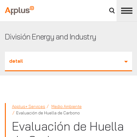
Cerrar
panel
Applus+
de
división
División Energy and Industry
detail
Applus+ Services
Medio Ambiente
Evaluación de Huella de Carbono
Evaluación de Huella