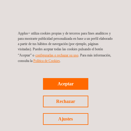
Calculadora de Huella de Carbono:
para
actualizaciones anuales tras la primera evaluación, la
plataforma de cálculo de huella de carbono de Applus+
ofrece una opción autogestionada y más económica.
Applus+ utiliza cookies propias y de terceros para fines analíticos y
para mostrarte publicidad personalizada en base a un perfil elaborado
a partir de tus hábitos de navegación (por ejemplo, páginas
visitadas). Puedes aceptar todas las cookies pulsando el botón
“Aceptar” o
configurarlas o rechazar su uso
. Para más información,
consulta la
Política de Cookies
.
Aceptar
Preguntas frecuentes sobre la
Evaluación de Huella de Carbono
Rechazar
Ajustes
¿Qué es una evaluación de huella